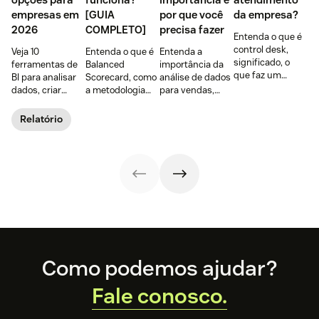
empresas em
[GUIA
por que você
da empresa?
2026
COMPLETO]
precisa fazer
Entenda o que é
control desk,
Veja 10
Entenda o que é
Entenda a
significado, o
ferramentas de
Balanced
importância da
que faz um
BI para analisar
Scorecard, como
análise de dados
control desk, as
dados, criar
a metodologia
para vendas,
vantagens para a
dashboards e
funciona e como
seus principais
área de
melhorar
o BSC pode ser
benefícios,
Relatório
planejamento e
decisões.
um aliado na
exemplos e 4
benefícios para o
Compare
gestão da
dicas de como
atendimento.
recursos, preços,
estratégia das
fazer na sua
integrações e
empresas.
empresa.
cenários de uso.
Footer
Como podemos ajudar?
Fale conosco.