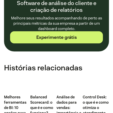
Software de análise do cliente e
criação de relatórios
Melhore seus resultados acompanhando de perto as
principais métricas da sua empresa a partir de um
dashboard completo.
Experimente grátis
Histórias relacionadas
Melhores
Balanced
Análise de
Control Desk:
ferramentas
Scorecard: o
dados para
o que é e como
de BI: 10
que é e como
vendas:
otimiza o
opções para
funciona?
importância e
atendimento