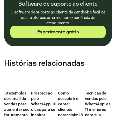
Software de suporte ao cliente
O software de suporte ao cliente da Zendesk é fácil de
usar e oferece uma melhor experiência de
atendimento.
Experimente grátis
Histórias relacionadas
‌19 exemplos
Prospecção
Como
Técnicas de
de e-mail de
pelo
descobrir e
vendas pelo
vendas para
WhatsApp: 10
captar
WhatsApp: as
aumentar seu
dicas para se
clientes
11 melhores
faturamento
inspirar
potenciais: 13
para sua