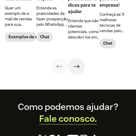
dicas para te
empresa!
Quer um
Entenda as
ajudar
exemplo de e-
praticidades de
Conheça as 11
mail de vendas
fazer prospecção
melhores
Entenda que são
para sua
pelo WhatsApp +
técnicas de
clientes
empresa?
10 dicas
vendas pelo
potenciais, como
Confira 19
PRÁTICAS para
WhatsApp,
Exemplos de e-mails de vendas
Chat
descobri-los em
opções, incluindo
começar agora
vantagens de
5 passos + 8
Chat
o bônus com as
mesmo,
usar a
dicas para captar
armas da
explorando todas
ferramenta +
clientes
persuasão de
as ferramentas
dicas para criar
potenciais na
Robert Cialdini!
do app!
um script
internet e
personalizado
convertê-los com
para acolher o
sucesso!
cliente!
Footer
Como podemos ajudar?
Fale conosco.