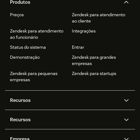
Produtos
Preços
Zendesk para atendimento
ao cliente
Zendesk para atendimento
Integrações
ao funcionário
Status do sistema
Entrar
Demonstração
Zendesk para grandes
empresas
Zendesk para pequenas
Zendesk para startups
empresas
Recursos
Agentes de IA
Copilot
Recursos
Zendesk AI
Mensagens e chat em tempo
real
Central de Ajuda
Segurança
Empresa
Privacidade e proteção de
Base de conhecimento