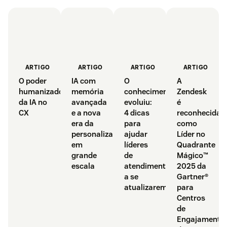
ARTIGO
ARTIGO
ARTIGO
ARTIGO
O poder
IA com
O
A
humanizador
memória
conhecimento
Zendesk
da IA no
avançada
evoluiu:
é
CX
e a nova
4 dicas
reconhecida
era da
para
como
personalização
ajudar
Líder no
em
líderes
Quadrante
grande
de
Mágico™
escala
atendimento
2025 da
a se
Gartner®
atualizarem
para
Centros
de
Engajamento