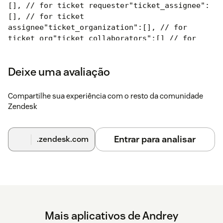
[], // for ticket requester
"ticket_assignee":
[], // for ticket
assignee
"ticket_organization":[], // for
ticket org
"ticket_collaborators":[] // for
ticket CCs
}
Every entry can have the following attributes:
Deixe uma avaliação
{
"tags": [ "test_tag1", "test_tag2"
Compartilhe sua experiência com o resto da comunidade
],
"operator": "all", // "any", "all"
if "any"
Zendesk
at least one tag will be enough
if "all" all
tags must be presented
"message": "Your HTML or
text",
"kind": "notice",
// "notice" (green),
Entrar para analisar
.zendesk.com
"alert" (yellow), "error"(red)
"css":
"background:orange;color:white;"
// optional.
If supplied will overwrite the standard
styling
from the "kind" key
}
Step 3
Configure basic App behaviour:
Mais aplicativos de Andrey