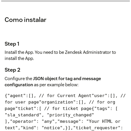
Como instalar
Step 1
Install the App. You need to be Zendesk Administrator to
install the App.
Step 2
Configure the
JSON object for tag and message
configuration
as per example below:
{
"agent":[], // for Current Agent
"user":[], //
for user page
"organization":[], // for org
page
"ticket":[ // for ticket page
{
"tags": [
"sla_standard", "priority_changed"
],
"operator": "any",
"message": "Your HTML or
text",
"kind": "notice",
}],
"ticket_requester":