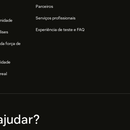
Parceiros
Serviços profissionais
nidade
Experiência de teste e FAQ
lises
da força de
lidade
real
e
judar?