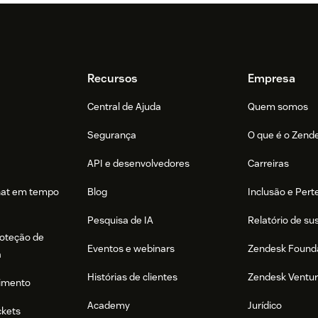
Recursos
Empresa
Central de Ajuda
Quem somos
Segurança
O que é o Zend
API e desenvolvedores
Carreiras
hat em tempo
Blog
Inclusão e Per
Pesquisa de IA
Relatório de su
roteção de
Eventos e webinars
Zendesk Found
a
Histórias de clientes
Zendesk Ventu
imento
Academy
Jurídico
ckets