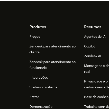
Footer
Produtos
Recursos
Preços
Agentes de IA
Zendesk para atendimento ao
Copilot
cliente
Zendesk AI
Zendesk para atendimento ao
Mensagens e c
funcionário
real
Integrações
Privacidade e p
Status do sistema
dados avançad
Entrar
Base de conhec
Demonstração
Trabalho com ti