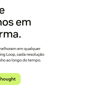
e
hos em
orma.
melhoram em qualquer
ing Loop, cada resolução
ho ao longo do tempo.
thought