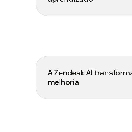
A Zendesk AI transform
melhoria