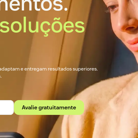
mentos.
esoluções
adaptam e entregam resultados superiores.
.
Avalie gratuitamente