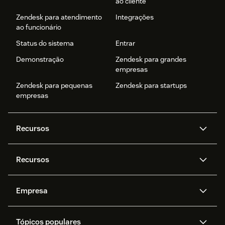
ao cliente
Zendesk para atendimento
Integrações
ao funcionário
Status do sistema
Entrar
Demonstração
Zendesk para grandes
empresas
Zendesk para pequenas
Zendesk para startups
empresas
Recursos
Agentes de IA
Copilot
Recursos
Zendesk AI
Mensagens e chat em tempo
real
Central de Ajuda
Segurança
Empresa
Privacidade e proteção de
Base de conhecimento
API e desenvolvedores
Blog
dados avançada
Quem somos
O que é o Zendesk?
Pesquisa de IA
Eventos e webinars
Trabalho com tickets
Voz
Tópicos populares