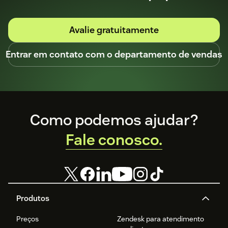
profundas (por exemplo, com CRM, provedores de
Detalhes da avaliação gratuita e o que está
identidade, plataformas de dados ou sistemas
incluído
internos personalizados).
calculadora de ROI
Avalie gratuitamente
Marketplace da Zendesk
Entrar em contato com o departamento de vendas
documentação sobre APIs
Footer
Como podemos ajudar?
Fale conosco.
Produtos
Preços
Zendesk para atendimento