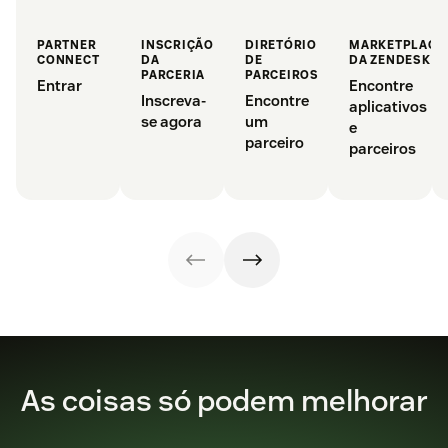
PARTNER
INSCRIÇÃO
DIRETÓRIO
MARKETPLACE
CONNECT
DA
DE
DA ZENDESK
PARCERIA
PARCEIROS
Entrar
Encontre
Inscreva-
Encontre
aplicativos
se agora
um
e
parceiro
parceiros
As coisas só podem melhorar