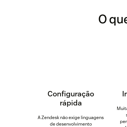
O que
Configuração
I
rápida
Muit
A Zendesk não exige linguagens
per
de desenvolvimento