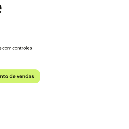
e
s com controles
nto de vendas