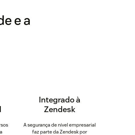
de e a
Integrado à
l
Zendesk
rsos
A segurança de nível empresarial
 a
faz parte da Zendesk por