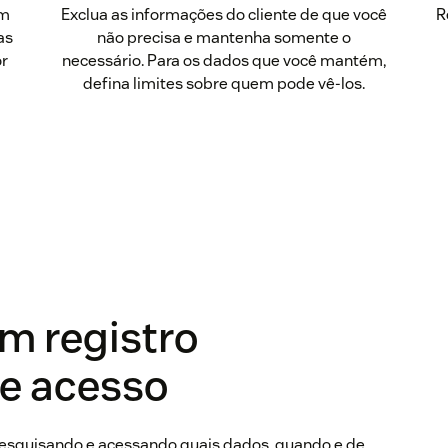
om
Exclua as informações do cliente de que você
R
as
não precisa e mantenha somente o
or
necessário. Para os dados que você mantém,
defina limites sobre quem pode vê-los.
m registro
e acesso
pesquisando e acessando quais dados, quando e de