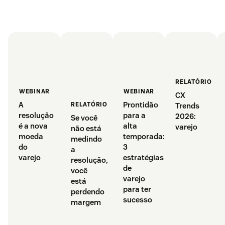
RELATÓRIO
WEBINAR
WEBINAR
CX
Prontidão
A
RELATÓRIO
Trends
para a
resolução
2026:
Se você
alta
é a nova
varejo
não está
temporada:
moeda
medindo
3
do
a
estratégias
varejo
resolução,
de
você
varejo
está
para ter
perdendo
sucesso
margem