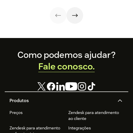
atendimento ao
cliente.
Footer
Como podemos ajudar?
Fale conosco.
Produtos
Preços
Zendesk para atendimento
ao cliente
Zendesk para atendimento
Integrações