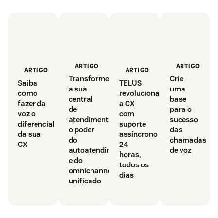
ARTIGO
ARTIGO
ARTIGO
ARTIGO
Transforme
Crie
Saiba
TELUS
a sua
uma
como
revoluciona
central
base
fazer da
a CX
de
para o
voz o
com
atendimento:
sucesso
diferencial
suporte
o poder
das
da sua
assíncrono
do
chamadas
CX
24
autoatendimento
de voz
horas,
e do
todos os
omnichannel
dias
unificado