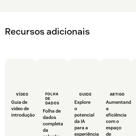
Recursos adicionais
FOLHA
GUIDE
ARTIGO
VÍDEO
DE
Explore
Aumentando
Guia de
DADOS
o
a
vídeo de
Folha de
potencial
eficiência
introdução
dados
da IA
com o
completa
para a
espaço
da
experiência
de