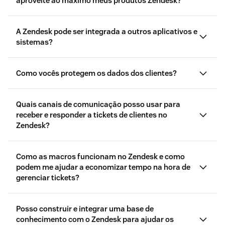
aproveite ao máximo meus produtos Zendesk?
A Zendesk pode ser integrada a outros aplicativos e
vídeos de
introdução gratuitos
sistemas?
treinamento sob demanda para
agentes e administradores
à Central de Ajuda
Zendesk
Comunidade
Como vocês protegem os dados dos clientes?
Marketplace da Zendesk
como
migrar para o Messaging
verifique se você está
usando o chat em tempo real ou o Messaging
Quais canais de comunicação posso usar para
receber e responder a tickets de clientes no
Zendesk?
medidas de segurança
canais
Como as macros funcionam no Zendesk e como
podem me ajudar a economizar tempo na hora de
gerenciar tickets?
Macros
Posso construir e integrar uma base de
conhecimento com o Zendesk para ajudar os