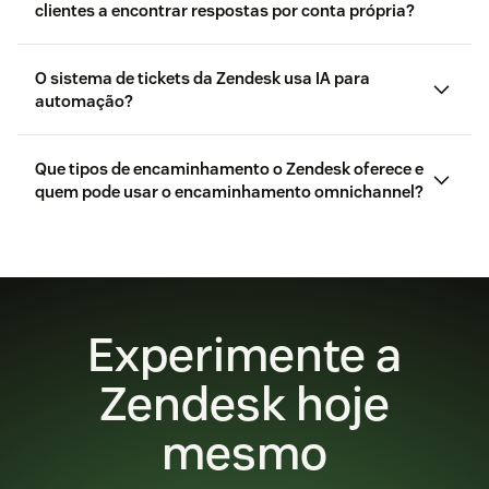
clientes a encontrar respostas por conta própria?
Knowledge
O sistema de tickets da Zendesk usa IA para
automação?
Que tipos de encaminhamento o Zendesk oferece e
Copilot
quem pode usar o encaminhamento omnichannel?
agentes de IA
várias opções de encaminhamento
O
encaminhamento omnichannel
Experimente a
Zendesk hoje
mesmo