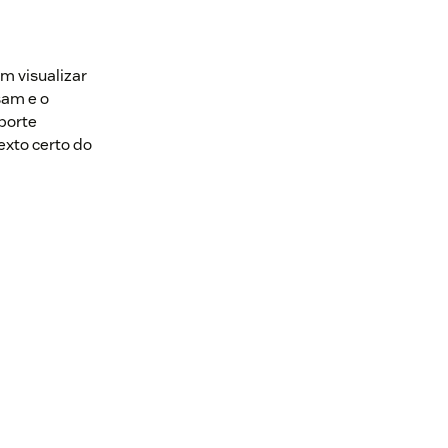
m visualizar
sam e o
porte
exto certo do