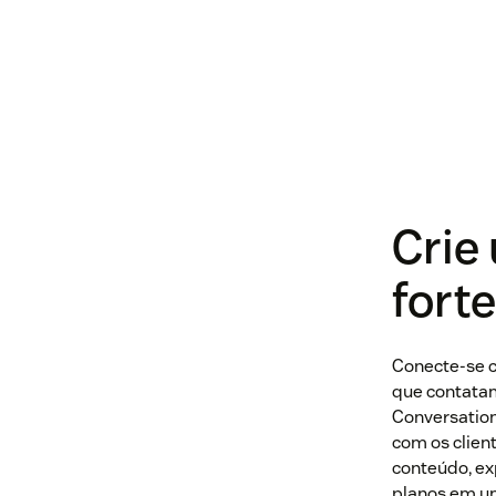
Crie
forte
Conecte-se 
que contatam
Conversation
com os clien
conteúdo, e
planos em um