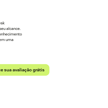
esk
seu alcance.
conhecimento
o em uma
 sua avaliação grátis