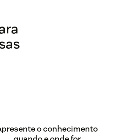
ara
isas
Apresente o conhecimento
quando e onde for