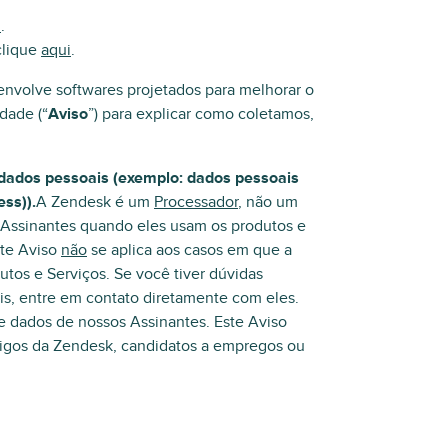
i
.
clique
aqui
.
nvolve softwares projetados para melhorar o
dade (“
Aviso
”) para explicar como coletamos,
dados pessoais (exemplo: dados pessoais
ss)).
A Zendesk é um
Processador
, não um
Assinantes quando eles usam os produtos e
ste Aviso
não
se aplica aos casos em que a
os e Serviços. Se você tiver dúvidas
is, entre em contato diretamente com eles.
e dados de nossos Assinantes. Este Aviso
ntigos da Zendesk, candidatos a empregos ou