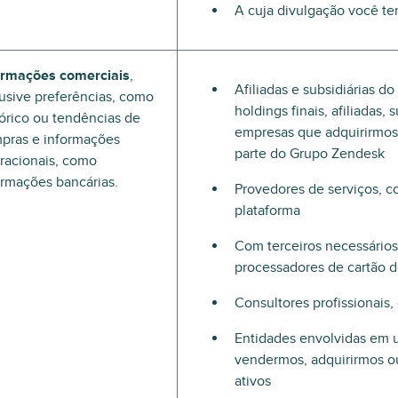
A cuja divulgação você t
ormações comerciais
,
Afiliadas e subsidiárias d
lusive preferências, como
holdings finais, afiliadas,
tórico ou tendências de
empresas que adquirirmos 
pras e informações
parte do Grupo Zendesk
racionais, como
ormações bancárias.
Provedores de serviços, 
plataforma
Com terceiros necessários
processadores de cartão d
Consultores profissionais
Entidades envolvidas em u
vendermos, adquirirmos o
ativos