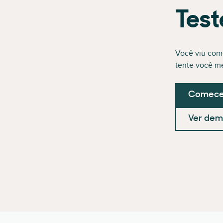
Test
Você viu com
tente você m
Comece 
Ver dem