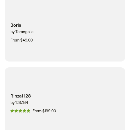
Boris
by Torango.io
From $49.00
Rinzai 128
by 128ZEN
From $199.00