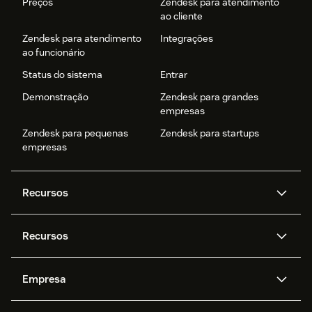
Preços
Zendesk para atendimento
ao cliente
Zendesk para atendimento
Integrações
ao funcionário
Status do sistema
Entrar
Demonstração
Zendesk para grandes
empresas
Zendesk para pequenas
Zendesk para startups
empresas
Recursos
Agentes de IA
Copilot
Recursos
Zendesk AI
Mensagens e chat em tempo
real
Central de Ajuda
Segurança
Empresa
Privacidade e proteção de
Base de conhecimento
API e desenvolvedores
Blog
dados avançada
Quem somos
O que é o Zendesk?
Pesquisa de IA
Eventos e webinars