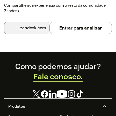
Compartilhe sua experiência com o resto da comunidade
Zendesk
Entrar para analisar
.zendesk.com
Footer
Como podemos ajudar?
Fale conosco.
Produtos