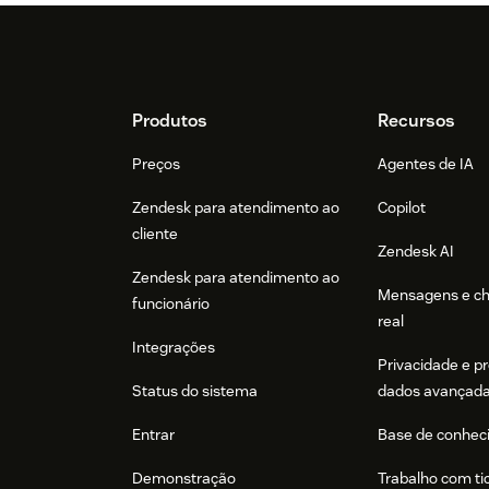
Footer
Produtos
Recursos
Preços
Agentes de IA
Zendesk para atendimento ao
Copilot
cliente
Zendesk AI
Zendesk para atendimento ao
Mensagens e c
funcionário
real
Integrações
Privacidade e p
Status do sistema
dados avançad
Entrar
Base de conhec
Demonstração
Trabalho com ti