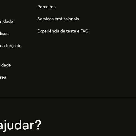
Parceiros
Serviços profissionais
nidade
Experiência de teste e FAQ
lises
da força de
lidade
real
e
judar?