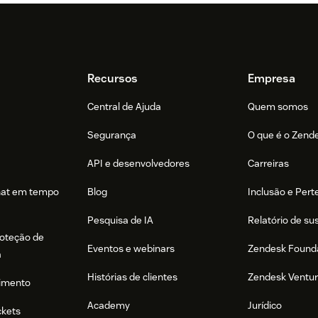
Recursos
Empresa
Central de Ajuda
Quem somos
Segurança
O que é o Zend
API e desenvolvedores
Carreiras
hat em tempo
Blog
Inclusão e Per
Pesquisa de IA
Relatório de su
roteção de
Eventos e webinars
Zendesk Found
a
Histórias de clientes
Zendesk Ventu
imento
Academy
Jurídico
ckets