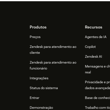
Footer
Produtos
Recursos
Preços
Agentes de IA
Zendesk para atendimento ao
Copilot
cliente
Zendesk AI
Zendesk para atendimento ao
Mensagens e c
funcionário
real
Integrações
Privacidade e p
Status do sistema
dados avançad
Entrar
Base de conhec
Demonstração
Trabalho com ti