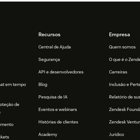
Recursos
Empresa
Central de Ajuda
Quem somos
Segurança
O que é o Zend
API e desenvolvedores
Carreiras
hat em tempo
Blog
Inclusão e Per
Pesquisa de IA
Relatório de su
roteção de
Eventos e webinars
Zendesk Found
a
Histórias de clientes
Zendesk Ventu
imento
Academy
Jurídico
ckets