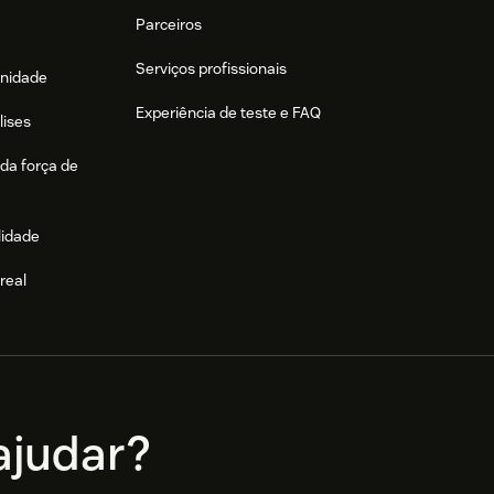
Parceiros
Serviços profissionais
nidade
Experiência de teste e FAQ
lises
da força de
lidade
real
e
judar?