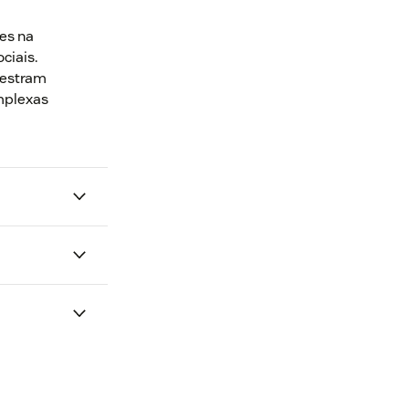
es na
ciais.
uestram
mplexas