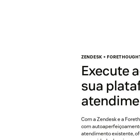
ZENDESK + FORETHOUGH
Execute a
sua plata
atendimen
Com a Zendesk e a Foreth
com autoaperfeiçoamento
atendimento existente, o