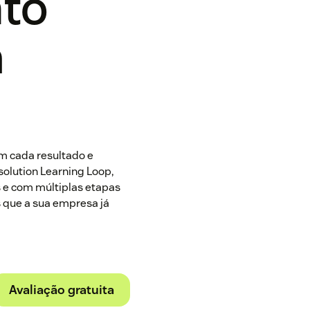
to
a
 cada resultado e
olution Learning Loop,
 e com múltiplas etapas
 que a sua empresa já
Avaliação gratuita