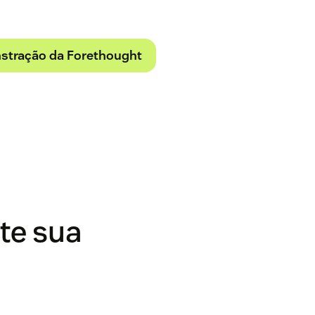
stração da Forethought
te sua