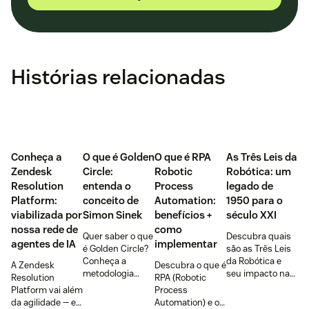
Histórias relacionadas
Conheça a
O que é Golden
O que é RPA
As Três Leis da
Zendesk
Circle:
Robotic
Robótica: um
Resolution
entenda o
Process
legado de
Platform:
conceito de
Automation:
1950 para o
viabilizada por
Simon Sinek
benefícios +
século XXI
nossa rede de
como
Quer saber o que
Descubra quais
agentes de IA
implementar
é Golden Circle?
são as Três Leis
Conheça a
da Robótica e
A Zendesk
Descubra o que é
metodologia
seu impacto na
Resolution
RPA (Robotic
criada por Simon
Inteligência
Platform vai além
Process
Sinek e utilizada
Artificial. Veja os
da agilidade — ela
Automation) e os