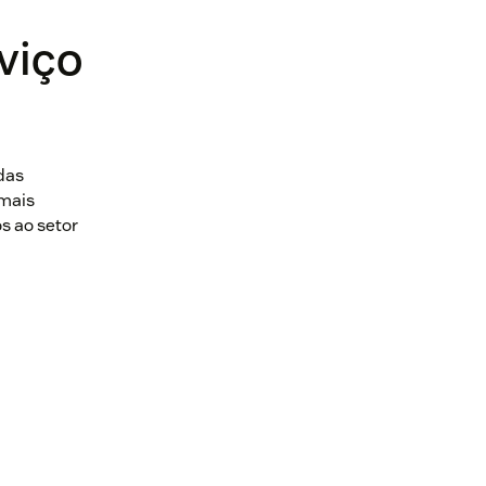
viço
das
 mais
 ao setor