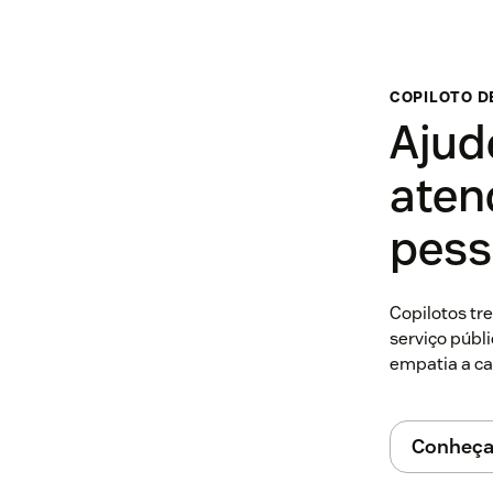
COPILOTO DE
Ajud
aten
pess
Copilotos t
serviço públ
empatia a ca
Conheça 