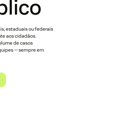
blico
s, estaduais ou federais
te aos cidadãos.
volume de casos
equipes — sempre em