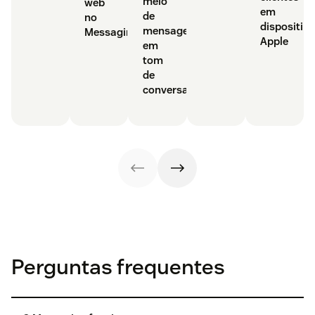
meio
web
em
de
no
dispositiv
mensagens
Messaging?
Apple
em
tom
de
conversa
Perguntas frequentes