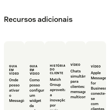
Recursos adicionais
VÍDEO
HISTÓRIA
GUIA
GUIA
VÍDEO
DO
EM
EM
Chats
Apple
CLIENTE
VÍDEO
VÍDEO
simultâneos
Messages
Match
Onde
Como
para
for
Group
posso
posso
clientes:
Business:
aproveita
ativar
configurar
mensagens
conecte-
a
o
um
multiconversa
se
inovação
Messaging?
widget
com
por
da
clientes