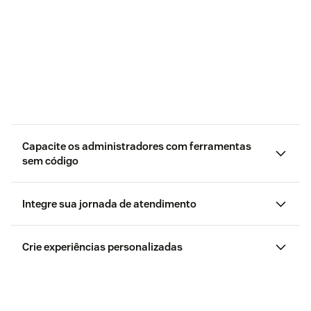
Capacite os administradores com ferramentas
sem código
regras de negócios
Integre sua jornada de atendimento
criador de fluxos sem código.
Crie experiências personalizadas
App Builder
SDKs
estrutura de apps
APIs, webhooks,
conectores e serviços de integração.