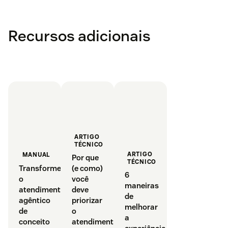
Recursos adicionais
ARTIGO
TÉCNICO
ARTIGO
MANUAL
Por que
TÉCNICO
Transforme
(e como)
6
o
você
maneiras
atendimento
deve
de
agêntico
priorizar
melhorar
de
o
a
conceito
atendimento