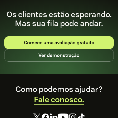
Conheça nossos serviços disponíveis para
Os clientes estão esperando.
você
Mas sua fila pode andar.
Comece uma avaliação gratuita
Ver demonstração
Footer
Como podemos ajudar?
Fale conosco.