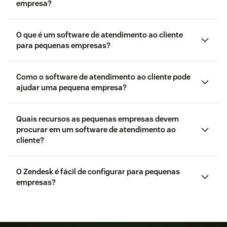
empresa?
O que é um software de atendimento ao cliente
para pequenas empresas?
Saiba como gerenciar sua assinatura
Como o software de atendimento ao cliente pode
entrar em contato com a gente
ajudar uma pequena empresa?
Quais recursos as pequenas empresas devem
procurar em um software de atendimento ao
cliente?
Veja se você
O Zendesk é fácil de configurar para pequenas
Central de ajuda da
se qualifica
Zendesk
empresas?
treinamento gratuito sob demanda
Comunidade Zendesk
entrar em contato com a gente