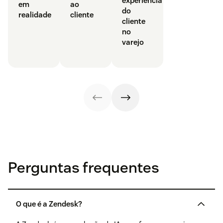
experiência
em
ao
do
realidade
cliente
cliente
no
varejo
Perguntas frequentes
O que é a Zendesk?