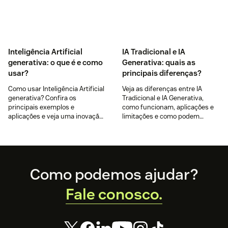
Inteligência Artificial
IA Tradicional e IA
generativa: o que é e como
Generativa: quais as
usar?
principais diferenças?
Como usar Inteligência Artificial
Veja as diferenças entre IA
generativa? Confira os
Tradicional e IA Generativa,
principais exemplos e
como funcionam, aplicações e
aplicações e veja uma inovação
limitações e como podem
em IA para chatbots. Saiba
melhorar o atendimento ao
mais.
cliente.
Footer
Como podemos ajudar?
Fale conosco.