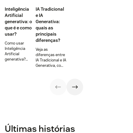
Inteligência
IA Tradicional
Artificial
e IA
generativa: o
Generativa:
que é e como
quais as
usar?
principais
diferenças?
Como usar
Inteligência
Veja as
Artificial
diferenças entre
generativa?
IA Tradicional e IA
Confira os
Generativa, como
principais
funcionam,
exemplos e
aplicações e
aplicações e veja
limitações e
uma inovação
como podem
em IA para
melhorar o
chatbots. Saiba
atendimento ao
mais.
cliente.
Últimas histórias