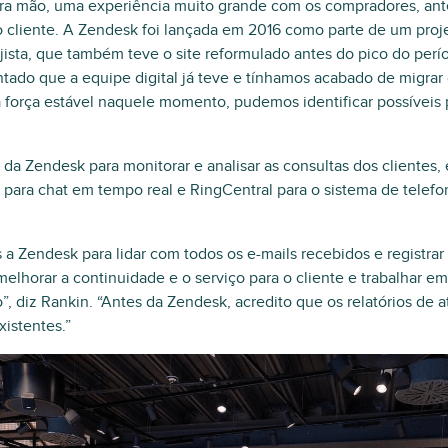
ira mão, uma experiência muito grande com os compradores, ant
 cliente. A Zendesk foi lançada em 2016 como parte de um proj
ejista, que também teve o site reformulado antes do pico do perí
tado que a equipe digital já teve e tínhamos acabado de migrar 
orça estável naquele momento, pudemos identificar possíveis 
 da Zendesk para monitorar e analisar as consultas dos clientes
para chat em tempo real e RingCentral para o sistema de telef
 a Zendesk para lidar com todos os e-mails recebidos e registr
melhorar a continuidade e o serviço para o cliente e trabalhar em
”, diz Rankin. “Antes da Zendesk, acredito que os relatórios de 
xistentes.”