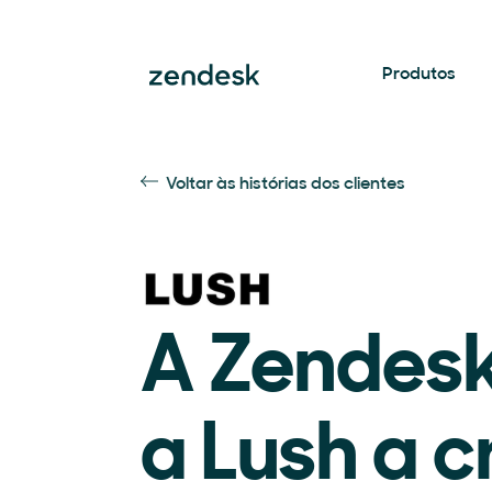
Produtos
Voltar às histórias dos clientes
A Zendesk
a Lush a 