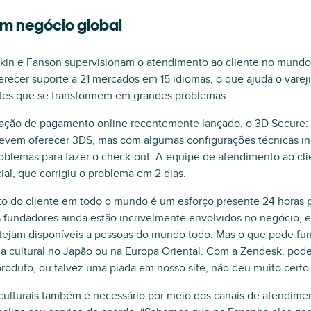
m negócio global
nkin e Fanson supervisionam o atendimento ao cliente no mundo
recer suporte a 21 mercados em 15 idiomas, o que ajuda o vareji
antes que se transformem em grandes problemas.
icação de pagamento online recentemente lançado, o 3D Secure:
evem oferecer 3DS, mas com algumas configurações técnicas inc
blemas para fazer o check-out. A equipe de atendimento ao cli
al, que corrigiu o problema em 2 dias.
 do cliente em todo o mundo é um esforço presente 24 horas po
s fundadores ainda estão incrivelmente envolvidos no negócio, 
stejam disponíveis a pessoas do mundo todo. Mas o que pode fu
a cultural no Japão ou na Europa Oriental. Com a Zendesk, pode
oduto, ou talvez uma piada em nosso site, não deu muito certo 
 culturais também é necessário por meio dos canais de atendime