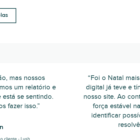
las
ão, mas nossos
“Foi o Natal mai
mos um relatório e
digital já teve e
está se sentindo.
nosso site. Ao co
 fazer isso.”
força estável 
identificar poss
resolvê
n
o cliente - Lush