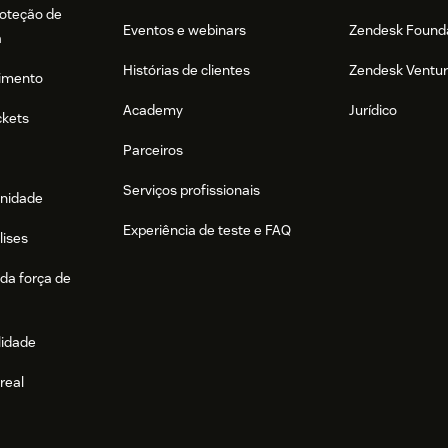
roteção de
Eventos e webinars
Zendesk Found
a
Histórias de clientes
Zendesk Ventu
imento
Academy
Jurídico
ckets
Parceiros
Serviços profissionais
nidade
Experiência de teste e FAQ
lises
da força de
lidade
real
e