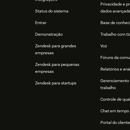
Privacidade e p
Status do sistema
dados avançad
Entrar
Base de conhec
Demonstração
Trabalho com ti
Zendesk para grandes
Voz
empresas
Fóruns da comu
Zendesk para pequenas
Relatórios e aná
empresas
Gerenciamento 
Zendesk para startups
trabalho
Controle de qua
Chat em tempo 
Portal do client