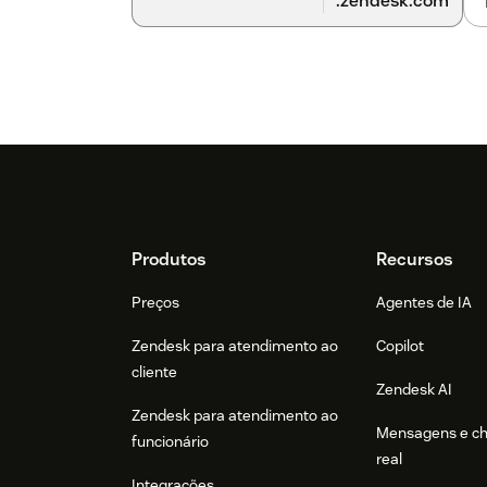
.zendesk.com
Footer
Produtos
Recursos
Preços
Agentes de IA
Zendesk para atendimento ao
Copilot
cliente
Zendesk AI
Zendesk para atendimento ao
Mensagens e c
funcionário
real
Integrações