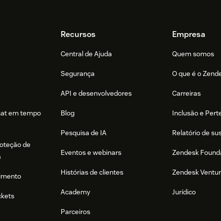
Recursos
Empresa
Central de Ajuda
Quem somos
Segurança
O que é o Zend
API e desenvolvedores
Carreiras
hat em tempo
Blog
Inclusão e Per
Pesquisa de IA
Relatório de su
roteção de
Eventos e webinars
Zendesk Found
a
Histórias de clientes
Zendesk Ventu
imento
Academy
Jurídico
ckets
Parceiros