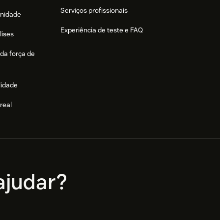
Serviços profissionais
nidade
Experiência de teste e FAQ
lises
da força de
lidade
real
e
judar?