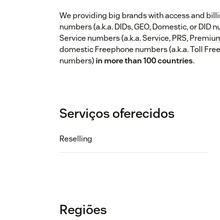
We providing big brands with access and bill
numbers (a.k.a. DIDs, GEO, Domestic, or DID
Service numbers (a.k.a. Service, PRS, Premiu
domestic Freephone numbers (a.k.a. Toll Free,
numbers)
in more than 100 countries
.
Serviços oferecidos
Reselling
Regiões