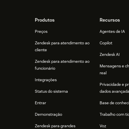
Footer
Produtos
Recursos
Preços
Agentes de IA
Zendesk para atendimento ao
Copilot
cliente
Zendesk AI
Zendesk para atendimento ao
Mensagens e c
funcionário
real
Integrações
Privacidade e p
Status do sistema
dados avançad
Entrar
Base de conhec
Demonstração
Trabalho com ti
Zendesk para grandes
Voz