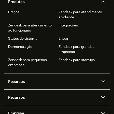
Produtos
Preços
Zendesk para atendimento
ao cliente
Zendesk para atendimento
Integrações
ao funcionário
Status do sistema
Entrar
Demonstração
Zendesk para grandes
empresas
Zendesk para pequenas
Zendesk para startups
empresas
Recursos
Agentes de IA
Copilot
Recursos
Zendesk AI
Mensagens e chat em tempo
real
Central de Ajuda
Segurança
Empresa
Privacidade e proteção de
Base de conhecimento