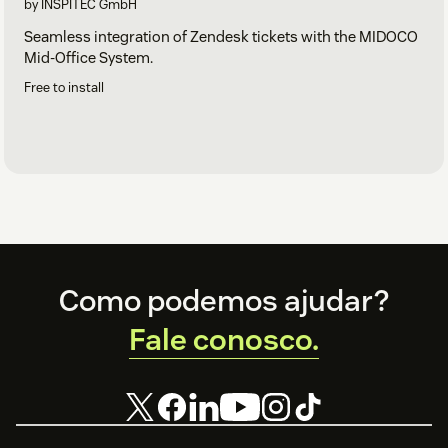
by INSPITEC GmbH
Seamless integration of Zendesk tickets with the MIDOCO
Mid-Office System.
Free to install
Footer
Como podemos ajudar?
Fale conosco.