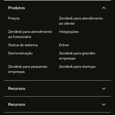
Produtos
Preços
Zendesk para atendimento
ao cliente
Zendesk para atendimento
Integrações
ao funcionário
Status do sistema
Entrar
Demonstração
Zendesk para grandes
empresas
Zendesk para pequenas
Zendesk para startups
empresas
Recursos
Agentes de IA
Copilot
Recursos
Zendesk AI
Mensagens e chat em tempo
real
Central de Ajuda
Segurança