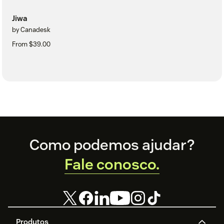
Jiwa
by Canadesk
From $39.00
Footer
Como podemos ajudar?
Fale conosco.
Produtos