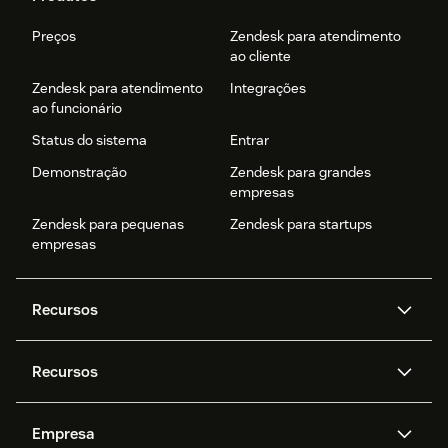
Preços
Zendesk para atendimento
ao cliente
Zendesk para atendimento
Integrações
ao funcionário
Status do sistema
Entrar
Demonstração
Zendesk para grandes
empresas
Zendesk para pequenas
Zendesk para startups
empresas
Recursos
Agentes de IA
Copilot
Recursos
Zendesk AI
Mensagens e chat em tempo
real
Central de Ajuda
Segurança
Empresa
Privacidade e proteção de
Base de conhecimento
API e desenvolvedores
Blog