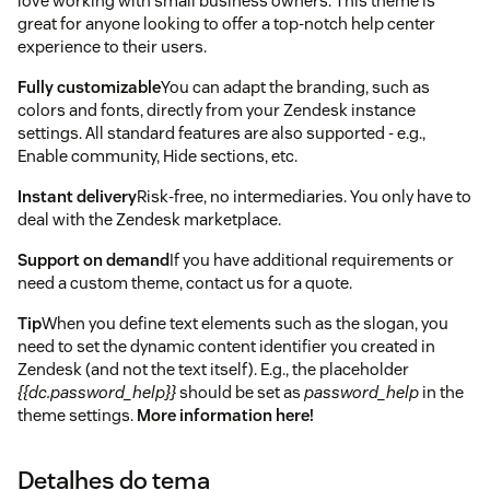
love working with small business owners. This theme is
great for anyone looking to offer a top-notch help center
experience to their users.
Fully customizable
You can adapt the branding, such as
colors and fonts, directly from your Zendesk instance
settings. All standard features are also supported - e.g.,
Enable community, Hide sections, etc.
Instant delivery
Risk-free, no intermediaries. You only have to
deal with the Zendesk marketplace.
Support on demand
If you have additional requirements or
need a custom theme, contact us for a quote.
Tip
When you define text elements such as the slogan, you
need to set the dynamic content identifier you created in
Zendesk (and not the text itself). E.g., the placeholder
{{dc.password_help}}
should be set as
password_help
in the
theme settings.
More information here!
Detalhes do tema