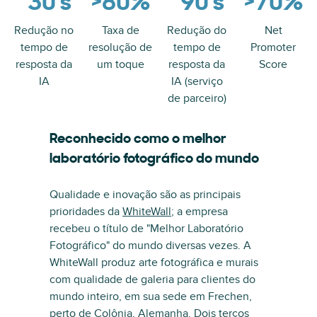
~30 s
>80%
~90 s
>70%
Redução no
Taxa de
Redução do
Net
tempo de
resolução de
tempo de
Promoter
resposta da
um toque
resposta da
Score
IA
IA (serviço
de parceiro)
Reconhecido como o melhor
laboratório fotográfico do mundo
Qualidade e inovação são as principais
prioridades da
WhiteWall
; a empresa
recebeu o título de "Melhor Laboratório
Fotográfico" do mundo diversas vezes. A
WhiteWall produz arte fotográfica e murais
com qualidade de galeria para clientes do
mundo inteiro, em sua sede em Frechen,
perto de Colônia, Alemanha. Dois terços