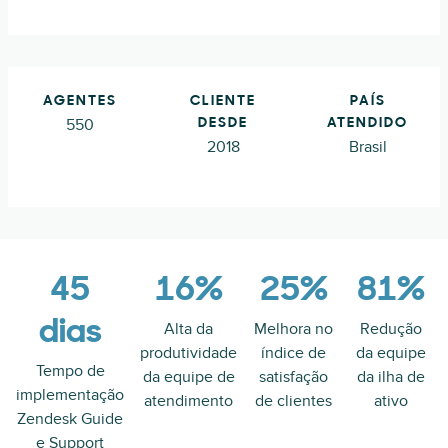
AGENTES
CLIENTE
PAÍS
550
DESDE
ATENDIDO
2018
Brasil
45
16%
25%
81%
dias
Alta da
Melhora no
Redução
produtividade
índice de
da equipe
Tempo de
da equipe de
satisfação
da ilha de
implementação
atendimento
de clientes
ativo
Zendesk Guide
e Support