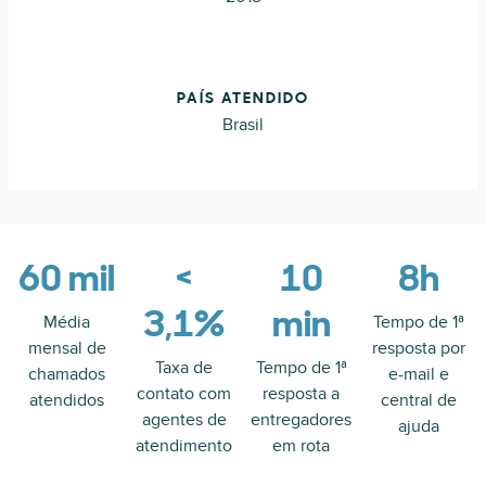
PAÍS ATENDIDO
Brasil
60 mil
<
10
8h
3,1%
min
Média
Tempo de 1ª
mensal de
resposta por
Taxa de
Tempo de 1ª
chamados
e-mail e
contato com
resposta a
atendidos
central de
agentes de
entregadores
ajuda
atendimento
em rota