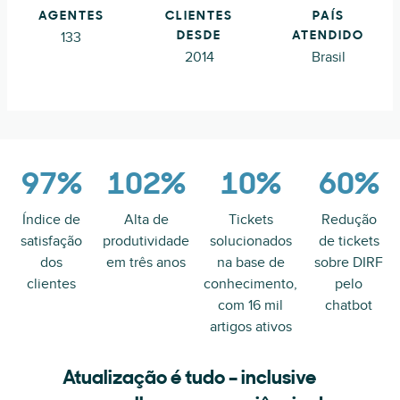
AGENTES
CLIENTES
PAÍS
133
DESDE
ATENDIDO
2014
Brasil
97%
102%
10%
60%
Índice de
Alta de
Tickets
Redução
satisfação
produtividade
solucionados
de tickets
dos
em três anos
na base de
sobre DIRF
clientes
conhecimento,
pelo
com 16 mil
chatbot
artigos ativos
Atualização é tudo – inclusive