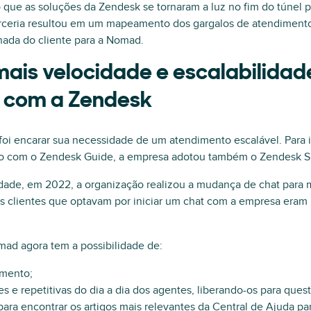
que as soluções da Zendesk se tornaram a luz no fim do túnel 
parceria resultou em um mapeamento dos gargalos de atendiment
nada do cliente para a Nomad.
ais velocidade e escalabilidad
 com a Zendesk
foi encarar sua necessidade de um atendimento escalável. Para i
o com o Zendesk Guide, a empresa adotou também o Zendesk Su
ilidade, em 2022, a organização realizou a mudança de chat para
s clientes que optavam por iniciar um chat com a empresa eram
ad agora tem a possibilidade de:
imento;
es e repetitivas do dia a dia dos agentes, liberando-os para que
 para encontrar os artigos mais relevantes da Central de Ajuda par