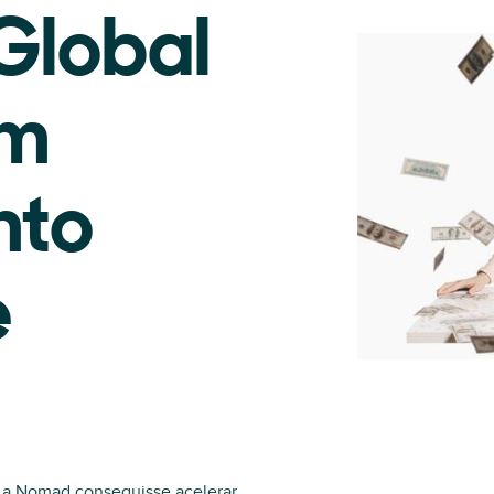
Global
um
nto
e
e a Nomad conseguisse acelerar