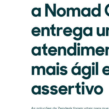
a Nomad 
entrega 
atendime
mais ágil 
assertivo
As soluções da Zendesk foram vitais para qu