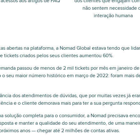
 acessos aos artigos de FAQ
dos clientes que engajam co
não sentem necessidade 
interação humana
as abertas na plataforma, a Nomad Global estava tendo que lida
 tickets criados pelos seus clientes aumentou 60%.
manda passou de menos de 2 mil tickets por mês em janeiro de
do o seu maior número histórico em março de 2022: foram mais 
ncia dos atendimentos de dúvidas, que por muitas vezes já er
iência e o cliente demorava mais para ter a sua pergunta respon
a solução completa para o consumidor, a Nomad precisava enco
posta e manter a qualidade do seu atendimento, de uma maneira
próximos anos — chegar até 2 milhões de contas ativas.