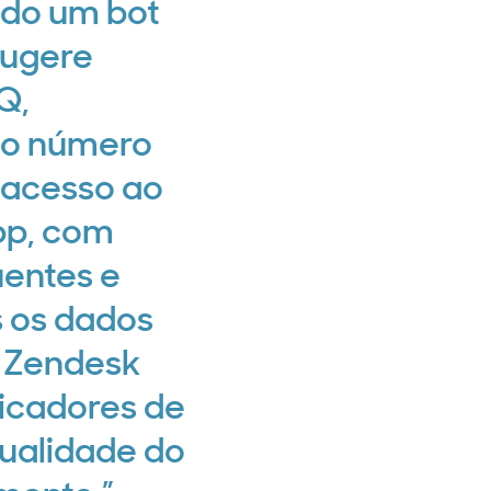
do um bot
sugere
Q,
o número
 acesso ao
pp, com
uentes e
 os dados
 Zendesk
dicadores de
qualidade do