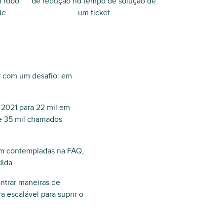
m robô
de redução no tempo de solução de
de
um ticket
r com um desafio: em
 2021 para 22 mil em
de 35 mil chamados
am contempladas na FAQ,
dida.
ntrar maneiras de
 escalável para suprir o