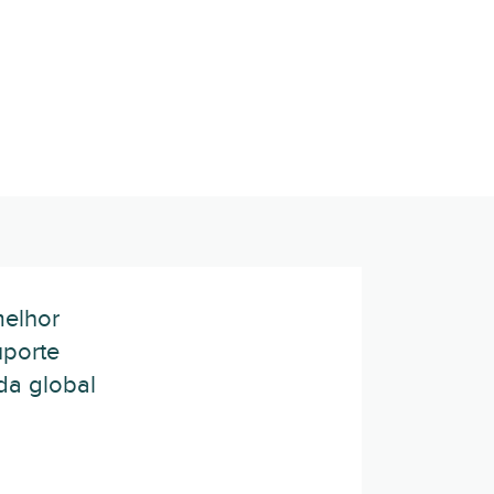
melhor
uporte
da global