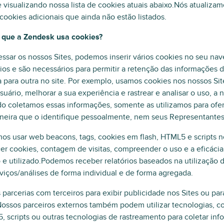
 visualizando nossa lista de cookies atuais abaixo.Nós atualizam
cookies adicionais que ainda não estão listados.
r que a Zendesk usa cookies?
ssar os nossos Sites, podemos inserir vários cookies no seu na
ios e são necessários para permitir a retenção das informaçõe
 para outra no site. Por exemplo, usamos cookies nos nossos Sit
suário, melhorar a sua experiência e rastrear e analisar o uso, a
 coletamos essas informações, somente as utilizamos para ofer
eira que o identifique pessoalmente, nem seus Representantes 
s usar web beacons, tags, cookies em flash, HTML5 e scripts no
er cookies, contagem de visitas, compreender o uso e a eficáci
 e utilizado.Podemos receber relatórios baseados na utilização 
viços/análises de forma individual e de forma agregada.
parcerias com terceiros para exibir publicidade nos Sites ou pa
Nossos parceiros externos também podem utilizar tecnologias, c
 scripts ou outras tecnologias de rastreamento para coletar in