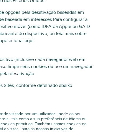
ado nos Estados Unidos.
ece opções pela desativação baseadas em
de baseada em interesses.Para configurar a
spositivo móvel (como IDFA da Apple ou GAID
abricante do dispositivo, ou leia mais sobre
 operacional aqui:
sitivo (inclusive cada navegador web em
e caso limpe seus cookies ou use um navegador
 pela desativação.
s Sites, conforme detalhado abaixo.
ndo visitado por um utilizador - pede ao seu
re si, tais como a sua preferência de idioma ou
e cookies primários. Também usamos cookies de
a visitar - para as nossas iniciativas de