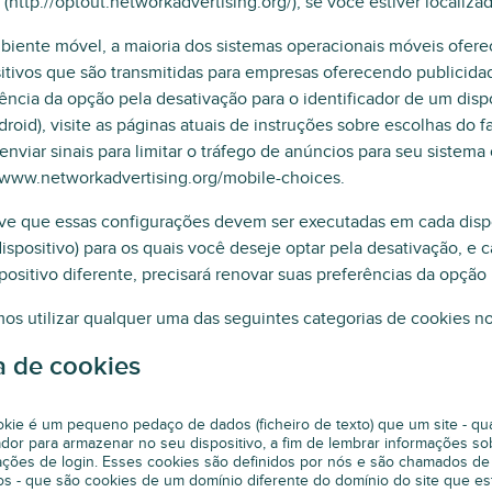
(http://optout.networkadvertising.org/), se você estiver localiz
biente móvel, a maioria dos sistemas operacionais móveis ofer
itivos que são transmitidas para empresas oferecendo publicida
ência da opção pela desativação para o identificador de um di
roid), visite as páginas atuais de instruções sobre escolhas do f
nviar sinais para limitar o tráfego de anúncios para seu sistema
/www.networkadvertising.org/mobile-choices.
ve que essas configurações devem ser executadas em cada dispo
ispositivo) para os quais você deseje optar pela desativação, 
positivo diferente, precisará renovar suas preferências da opção
s utilizar qualquer uma das seguintes categorias de cookies no
a de cookies
kie é um pequeno pedaço de dados (ficheiro de texto) que um site - qua
dor para armazenar no seu dispositivo, a fim de lembrar informações sob
ações de login. Esses cookies são definidos por nós e são chamados d
os - que são cookies de um domínio diferente do domínio do site que está 