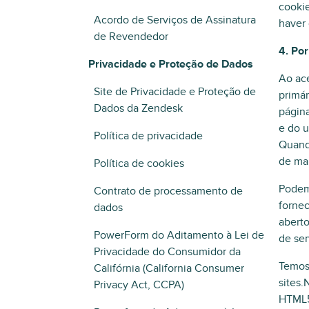
cookie
Acordo de Serviços de Assinatura
haver 
de Revendedor
4. Po
Privacidade e Proteção de Dados
Ao ace
Site de Privacidade e Proteção de
primár
Dados da Zendesk
página
e do u
Política de privacidade
Quando
de man
Política de cookies
Podemo
Contrato de processamento de
fornec
dados
aberto
PowerForm do Aditamento à Lei de
de ser
Privacidade do Consumidor da
Temos 
Califórnia (California Consumer
sites.
Privacy Act, CCPA)
HTML5,