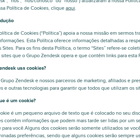
k”, “nós”, “nos/conosco” ou “nosso”) atualizaram a nossa Polític
sa Política de Cookies, clique
aqui
.
odução
olítica de Cookies (“Política”) apoia a nossa missão em sermos
nformações. Esta Política oferece informações detalhadas a re
 Sites. Para os fins desta Política, o termo “Sites” refere-se 
 sites que o Grupo Zendesk opera e que contêm links para esta P
Zendesk usa cookies?
Grupo Zendesk e nossos parceiros de marketing, afiliados e pre
s e outras tecnologias para garantir que todos que utilizam os s
que é um cookie?
okie é um pequeno arquivo de texto que é colocado no seu disc
es contêm informações que podem mais tarde ser lidas por um s
 para você.Alguns dos cookies serão somente utilizados se você
minadas preferências, sendo que alguns cookies serão sempre u