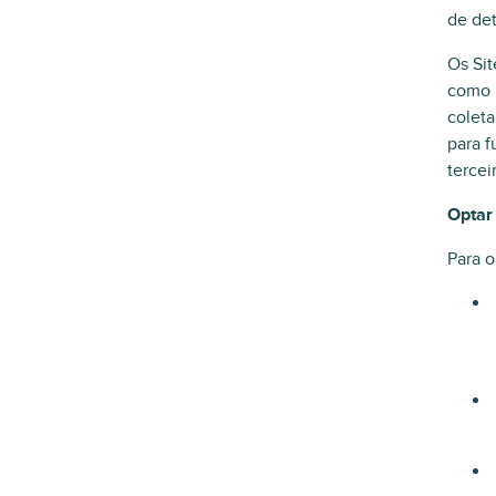
de de
Os Sit
como b
coleta
para f
tercei
Optar
Para o