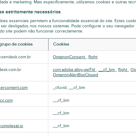
dade e marketing. Mais especificamente, utilizamos cookies e outras tecn
es estritamente necessários
kies essenciais permitem a funcionalidade essencial do site. Estes cook
ser desligados nos nossos sistemas. Pode configurar o seu navegador p
 do site podem não funcionar correctamente.
grupo de cookies
Cookies
es
.zendesk.com.br
OptanonConsent
,
flight
amente
sários
esk.com.br
com.adobe.alloy.getTld
,
__cf_bm
,
flight
,
Op
OptanonAlertBoxClosed
ercontent.com
_cfuvid, __cf_bm
ecx.com
__cf_bm
__cf_bm
simplesat.io
__cf_bm