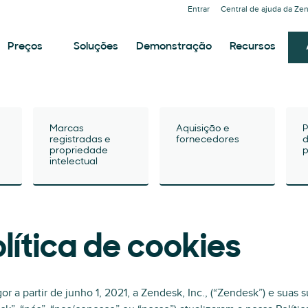
Entrar
Central de ajuda da Ze
Preços
Soluções
Demonstração
Recursos
Marcas
Aquisição e
P
registradas e
fornecedores
d
propriedade
p
intelectual
lítica de cookies
or a partir de junho 1, 2021, a Zendesk, Inc., (“Zendesk”) e suas 