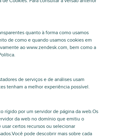
a de Cookies. Para consultar a versão anterior
 transparentes quanto à forma como usamos
speito de como e quando usamos cookies em
coletivamente ao www.zendesk.com, bem como a
olítica.
stadores de serviços e de análises usam
ites tenham a melhor experiência possível.
o rígido por um servidor de página da web.Os
ervidor da web no domínio que emitiu o
 usar certos recursos ou selecionar
sados.Você pode descobrir mais sobre cada