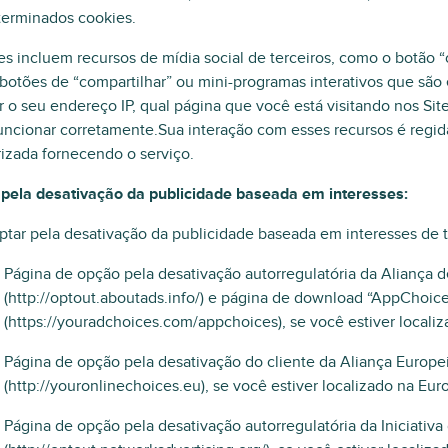
terminados cookies.
es incluem recursos de mídia social de terceiros, como o botão “
otões de “compartilhar” ou mini-programas interativos que são
r o seu endereço IP, qual página que você está visitando nos Site
uncionar corretamente.Sua interação com esses recursos é regid
rizada fornecendo o serviço.
 pela desativação da publicidade baseada em interesses:
ptar pela desativação da publicidade baseada em interesses de te
Página de opção pela desativação autorregulatória da Aliança d
(http://optout.aboutads.info/) e página de download “AppChoic
(https://youradchoices.com/appchoices), se você estiver locali
Página de opção pela desativação do cliente da Aliança Europei
(http://youronlinechoices.eu), se você estiver localizado na Eur
Página de opção pela desativação autorregulatória da Iniciativ