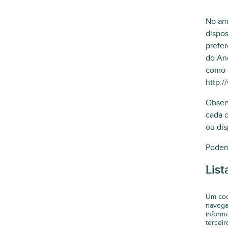
No am
dispos
prefer
do And
como e
http:/
Obser
cada d
ou dis
Podemo
List
Um coo
navega
inform
terceir