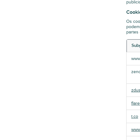
publici
Cooki
Os coo
podem 
partes
Sub
Cooki
www
estrit
neces
zend
zdus
flar
t.co
www.