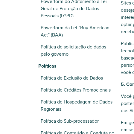
Powerform do Aditamento à Lei
Sites 
Geral de Proteção de Dados
deseja
Pessoais (LGPD)
intere
optar 
Powerform da Lei “Buy American
receb
Act” (BAA)
Public
Política de solicitação de dados
tecnol
pelo governo
basea
person
Políticas
você c
Política de Exclusão de Dados
5. Co
Política de Créditos Promocionais
Você p
Política de Hospedagem de Dados
poster
Regionais
dos Si
Política do Sub-processador
Em ger
em seu
Política de Conteúdo e Conduta do