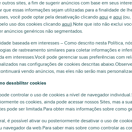
e outros sites, a fim de sugerir anúncios com base em seus inter
r que essas informações sejam utilizadas para a finalidade de 
sses, você pode optar pela desativação clicando
aqui
e
aqui
(ou,
pelo uso dos cookies clicando
aqui
).Note que isto não exclui vo
er anúncios genéricos não segmentados.
idade baseada em interesses – Como descrito nesta Política, nó
ogias de rastreamento similares para coletar informações e inferi
da em interesses.Você pode gerenciar suas preferências com re
alizados nas configurações de cookies descritas abaixo.Observe
ontinuará vendo anúncios, mas eles não serão mais personalizad
mo desabilitar cookies
ode controlar o uso de cookies a nível de navegador individual.
iormente os cookies, ainda pode acessar nossos Sites, mas a su
tes pode ser limitada.Para obter mais informações sobre como g
al, é possível ativar ou posteriormente desativar o uso de cook
 navegador da web.Para saber mais sobre como controlar as con