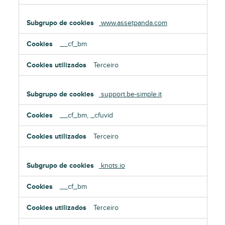
www.assetpanda.com
__cf_bm
Terceiro
support.be-simple.it
__cf_bm, _cfuvid
Terceiro
knots.io
__cf_bm
Terceiro