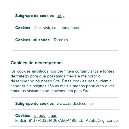
cl.ly
first_visit, ca_anonymous_id
Terceiro
Cookies de desempenho
Os cookies analíticos nos permitem contar visitas e fontes
de tráfego para que possamos medir e melhorar o
desempenho de nosso Site. Estes cookies nos ajudam a
saber quais páginas são as mais e menos populares e ver
como os visitantes se movimentam pelo Site.
Cookies
www.zendesk.com.br
de
desempenho
s_gpv
,
_gat
,
kndctr_81B774B3614B67A50A495FEB_AdobeOrg_consent