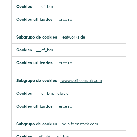
__cf_bm
Terceiro
leafworks.de
__cf_bm
Terceiro
www.seif-consult.com
__cf_bm, _cfuvid
Terceiro
help.formstack.com
_cfuvid, __cf_bm