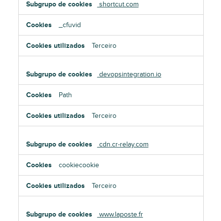
shortcut.com
_cfuvid
Terceiro
devopsintegration.io
Path
Terceiro
cdn.cr-relay.com
cookiecookie
Terceiro
www.laposte.fr