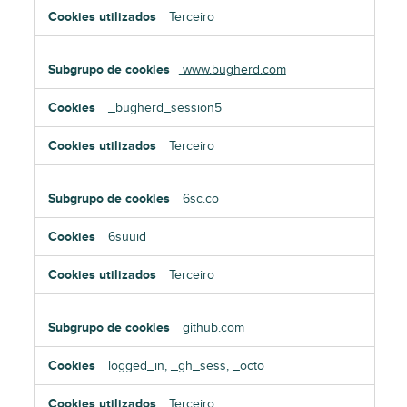
Terceiro
www.bugherd.com
_bugherd_session5
Terceiro
6sc.co
6suuid
Terceiro
github.com
logged_in, _gh_sess, _octo
Terceiro