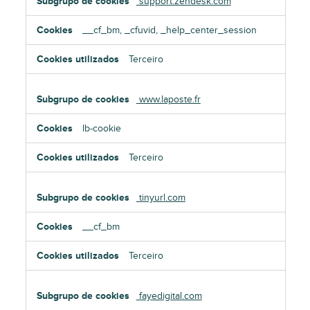
support.zendesk.com
__cf_bm, _cfuvid, _help_center_session
Terceiro
www.laposte.fr
lb-cookie
Terceiro
tinyurl.com
__cf_bm
Terceiro
fayedigital.com