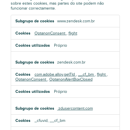
sobre estes cookies, mas partes do site podem não
funcionar correctamente.
Cookies
www.zendesk.com.br
estritamente
necessários
OptanonConsent
,
flight
Próprio
zendesk.com.br
com.adobe.alloy.getTld
,
__cf_bm
,
flight
,
OptanonConsent
,
OptanonAlertBoxClosed
Próprio
zdusercontent.com
_cfuvid, __cf_bm