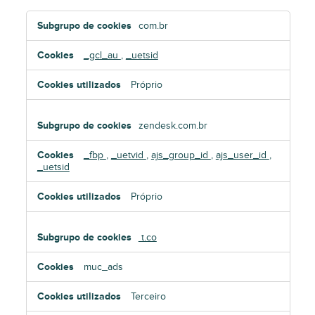
Cookies
com.br
de
publicidade
_gcl_au
,
_uetsid
Próprio
zendesk.com.br
_fbp
,
_uetvid
,
ajs_group_id
,
ajs_user_id
,
_uetsid
Próprio
t.co
muc_ads
Terceiro