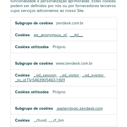
funcionalidade e personalização aprimoradas. Estes cookies
podem ser definidos por nós ou por fornecedores terceiros
cujos serviços adicionamos ao nosso Site.
Cookies
zendesk.com.br
de
funcionalidade
ajs_anonymous_id
,
__tld__
Próprio
www.zendesk.com.br
_gd_session
,
_gd_visitor
,
_gd_svisitor
,
_tq_id.TV-5463905463-1.1611
Próprio
easternlogic.zendesk.com
_cfuvid, __cf_bm