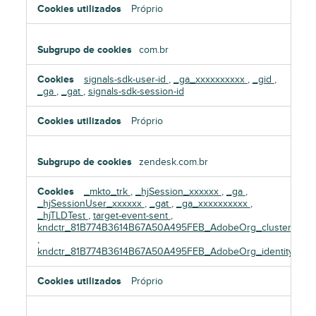
Próprio
com.br
signals-sdk-user-id
,
_ga_xxxxxxxxxx
,
_gid
,
_ga
,
_gat
,
signals-sdk-session-id
Próprio
zendesk.com.br
_mkto_trk
,
_hjSession_xxxxxx
,
_ga
,
_hjSessionUser_xxxxxx
,
_gat
,
_ga_xxxxxxxxxx
,
_hjTLDTest
,
target-event-sent
,
kndctr_81B774B3614B67A50A495FEB_AdobeOrg_cluster
,
kndctr_81B774B3614B67A50A495FEB_AdobeOrg_identity
Próprio