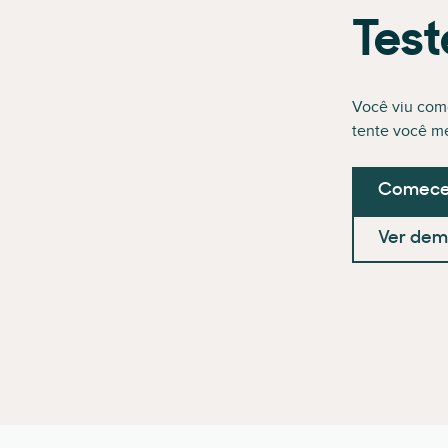
Test
Você viu com
tente você m
Comece 
Ver dem