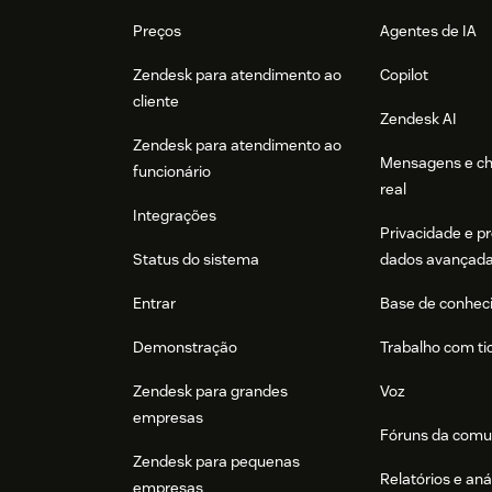
Footer
Preços
Agentes de IA
Zendesk para atendimento ao
Copilot
cliente
Zendesk AI
Zendesk para atendimento ao
Mensagens e c
funcionário
real
Integrações
Privacidade e p
Status do sistema
dados avançad
Entrar
Base de conhec
Demonstração
Trabalho com ti
Zendesk para grandes
Voz
empresas
Fóruns da comu
Zendesk para pequenas
Relatórios e aná
empresas