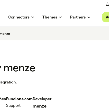
A
Connectors
Themes
Partners
 menze
y menze
egration.
ções
Funciona com
Developer
Support
menze