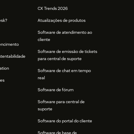
CX Trends 2026
esk?
Atualizações de produtos
Software de atendimento ao
cliente
tencimento
Software de emissão de tickets
stentabilidade
para central de suporte
ation
Software de chat em tempo
real
res
Software de fórum
Software para central de
suporte
Software do portal do cliente
Software de base de