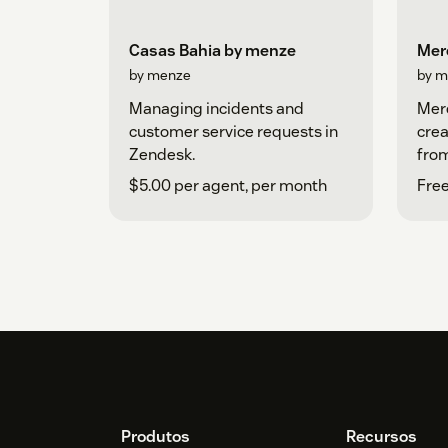
Casas Bahia by menze
Mer
by menze
by m
Managing incidents and
Merc
customer service requests in
crea
Zendesk.
from
$5.00 per agent, per month
Free
Produtos
Recursos