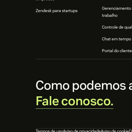
Gerenciamento 
Zendesk para startups
trabalho
Controle de qua
Chat em tempo 
Portal do client
Como podemos a
Fale conosco.
Termos de uso
Aviso de privacidade
Aviso de cookie
D