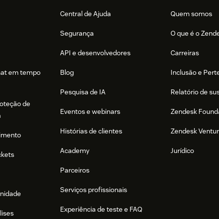
Central de Ajuda
Quem somos
Segurança
O que é o Zend
API e desenvolvedores
Carreiras
hat em tempo
Blog
Inclusão e Per
Pesquisa de IA
Relatório de su
roteção de
Eventos e webinars
Zendesk Found
a
Histórias de clientes
Zendesk Ventu
imento
Academy
Jurídico
ckets
Parceiros
Serviços profissionais
nidade
Experiência de teste e FAQ
lises