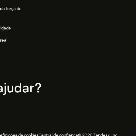
da força de
lidade
real
e
judar?
efinições de cookies
Central de confiança
© 2026 Zendesk, Inc.