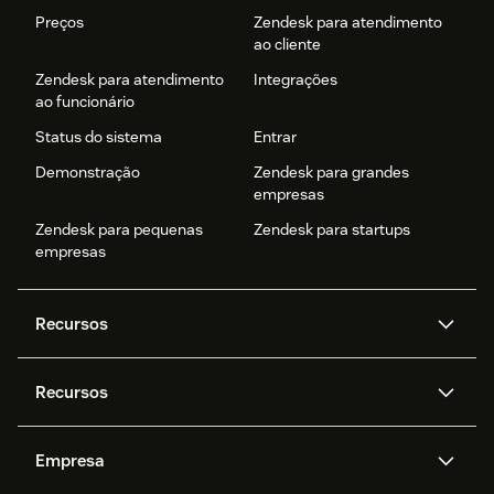
Preços
Zendesk para atendimento
ao cliente
Zendesk para atendimento
Integrações
ao funcionário
Status do sistema
Entrar
Demonstração
Zendesk para grandes
empresas
Zendesk para pequenas
Zendesk para startups
empresas
Recursos
Agentes de IA
Copilot
Recursos
Zendesk AI
Mensagens e chat em tempo
real
Central de Ajuda
Segurança
Empresa
Privacidade e proteção de
Base de conhecimento
API e desenvolvedores
Blog
dados avançada