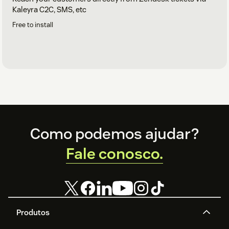
Kaleyra C2C, SMS, etc
Free to install
Footer
Como podemos ajudar?
Fale conosco.
Produtos