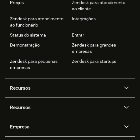
Preços
Zendesk para atendimento
ao cliente
Zendesk para atendimento
Integrações
ao funcionário
Status do sistema
Entrar
Demonstração
Zendesk para grandes
empresas
Zendesk para pequenas
Zendesk para startups
empresas
Recursos
Agentes de IA
Copilot
Recursos
Zendesk AI
Mensagens e chat em tempo
real
Central de Ajuda
Segurança
Empresa
Privacidade e proteção de
Base de conhecimento
API e desenvolvedores
Blog
dados avançada
Quem somos
O que é o Zendesk?
Pesquisa de IA
Eventos e webinars