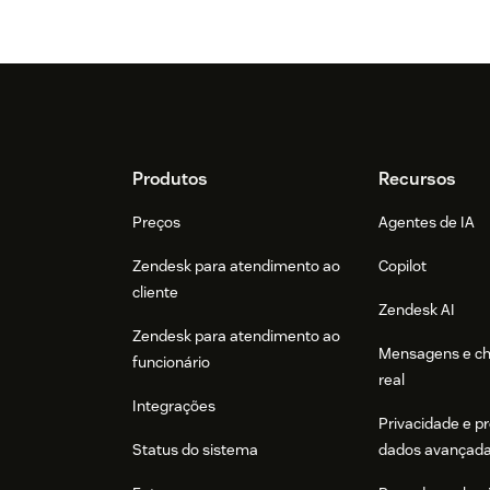
Footer
Produtos
Recursos
Preços
Agentes de IA
Zendesk para atendimento ao
Copilot
cliente
Zendesk AI
Zendesk para atendimento ao
Mensagens e c
funcionário
real
Integrações
Privacidade e p
Status do sistema
dados avançad