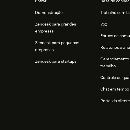
Entrar
Base de conhec
Demonstração
Trabalho com ti
Zendesk para grandes
Voz
empresas
Fóruns da comu
Zendesk para pequenas
Relatórios e aná
empresas
Gerenciamento 
Zendesk para startups
trabalho
Controle de qua
Chat em tempo 
Portal do client