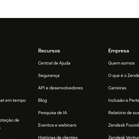
Recursos
Empresa
Central de Ajuda
Quem somos
Segurança
O que é o Zend
API e desenvolvedores
Carreiras
hat em tempo
Blog
Inclusão e Per
Pesquisa de IA
Relatório de su
roteção de
Eventos e webinars
Zendesk Found
a
Histórias de clientes
Zendesk Ventu