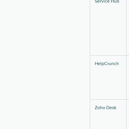
Service Hub
HelpCrunch
Zoho Desk