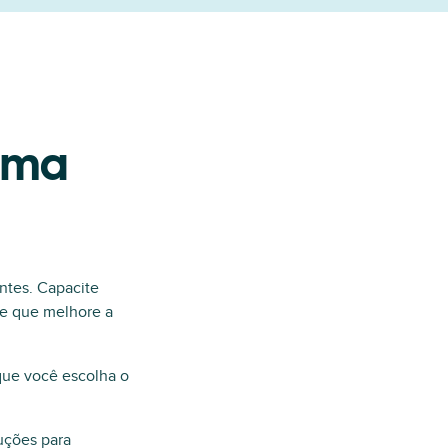
uma
ntes. Capacite
te que melhore a
 que você escolha o
uções para