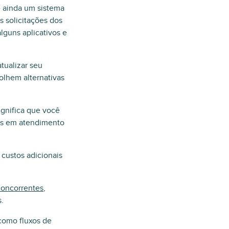
e ainda um sistema
s solicitações dos
lguns aplicativos e
tualizar seu
olhem alternativas
ignifica que você
as em atendimento
 custos adicionais
concorrentes
,
.
como fluxos de