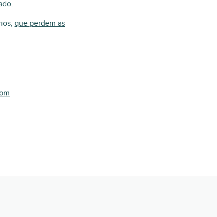
ado.
rios,
que perdem as
com