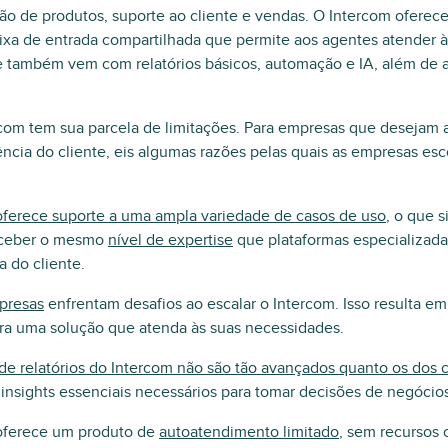
ção de produtos, suporte ao cliente e vendas. O Intercom oferec
ixa de entrada compartilhada que permite aos agentes atender à
e também vem com relatórios básicos, automação e IA, além de a
rcom tem sua parcela de limitações. Para empresas que desejam a
ncia do cliente, eis algumas razões pelas quais as empresas esc
oferece suporte a uma ampla variedade de casos de uso
, o que s
eceber o mesmo
nível de expertise
que plataformas especializad
a do cliente.
presas
enfrentam desafios ao escalar o Intercom. Isso resulta em
ra uma solução que atenda às suas necessidades.
de relatórios do Intercom não são tão avançados quanto os dos 
 insights essenciais necessários para tomar decisões de negócios
oferece um produto de
autoatendimento limitado
, sem recursos 