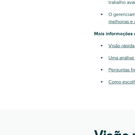
trabalho ava
O gerenciame
melhorias e 
Mais informações 
Visão rápida
Uma análise 
Perguntas f
Como escolhe