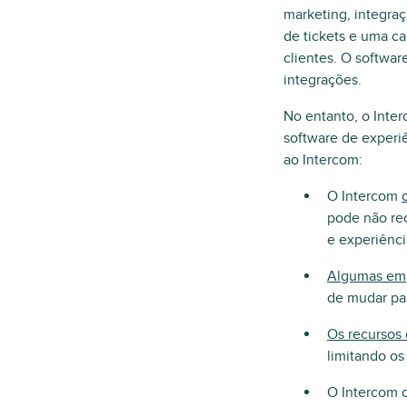
marketing, integra
de tickets e uma ca
clientes. O softwar
integrações.
No entanto, o Inte
software de experiê
ao Intercom:
O Intercom
pode não r
e experiênci
Algumas em
de mudar pa
Os recursos 
limitando os
O Intercom 