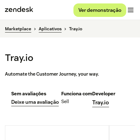
Ver demonstração
Marketplace
Aplicativos
Tray.io
Tray.io
Automate the Customer Journey, your way.
Sem avaliações
Funciona com
Developer
Sell
Deixe uma avaliação
Tray.io