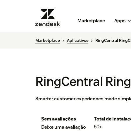
Marketplace
Apps
Marketplace
Aplicativos
RingCentral RingC
RingCentral Rin
Smarter customer experiences made simpl
Sem avaliações
Total de instala
50+
Deixe uma avaliação