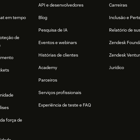
API e desenvolvedores
Carreiras
hat em tempo
Blog
Inclusão e Per
Pesquisa de IA
Relatório de su
roteção de
Eventos e webinars
Zendesk Found
a
Histórias de clientes
Zendesk Ventu
imento
Academy
Jurídico
ckets
Parceiros
Serviços profissionais
nidade
Experiência de teste e FAQ
lises
da força de