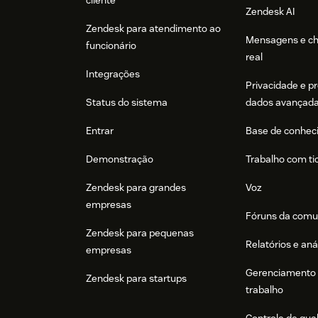
cliente
Zendesk AI
Zendesk para atendimento ao
Mensagens e c
funcionário
real
Integrações
Privacidade e p
Status do sistema
dados avançad
Entrar
Base de conhec
Demonstração
Trabalho com ti
Zendesk para grandes
Voz
empresas
Fóruns da comu
Zendesk para pequenas
Relatórios e aná
empresas
Gerenciamento 
Zendesk para startups
trabalho