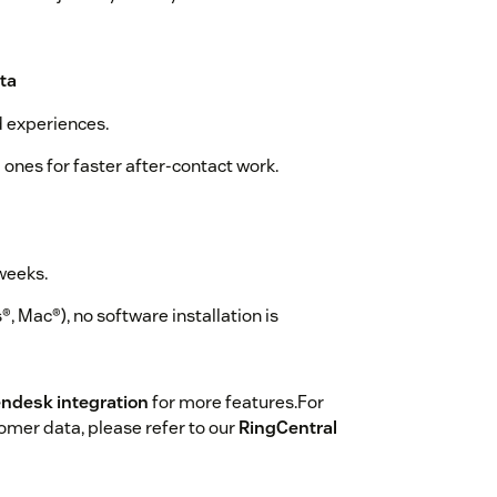
ta
d experiences.
 ones for faster after-contact work.
 weeks.
 Mac®), no software installation is
endesk integration
for more features.For
mer data, please refer to our
RingCentral