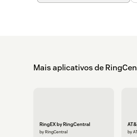
Mais aplicativos de RingCen
RingEX by RingCentral
AT&
by RingCentral
by A