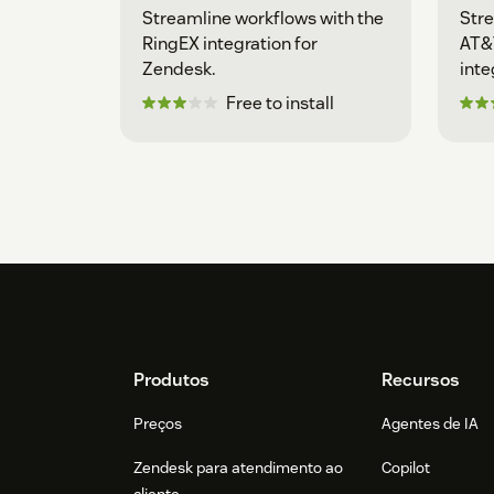
Streamline workflows with the
Stre
RingEX integration for
AT&
Zendesk.
inte
Free to install
Footer
Produtos
Recursos
Preços
Agentes de IA
Zendesk para atendimento ao
Copilot