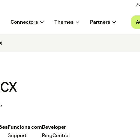
A
Connectors
Themes
Partners
X
gCX
e
ções
Funciona com
Developer
Support
RingCentral